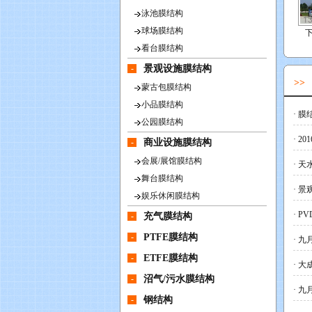
泳池膜结构
球场膜结构
看台膜结构
-
景观设施膜结构
>
蒙古包膜结构
小品膜结构
·
膜结
公园膜结构
·
20
-
商业设施膜结构
会展/展馆膜结构
·
天
舞台膜结构
·
景
娱乐休闲膜结构
·
PV
-
充气膜结构
-
PTFE膜结构
·
九
-
ETFE膜结构
·
大
-
沼气/污水膜结构
·
九
-
钢结构