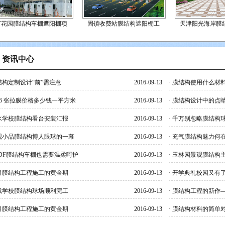
下花园膜结构车棚遮阳棚项
固镇收费站膜结构遮阳棚工
天津阳光海岸膜
资讯中心
>
构定制设计“前”需注意
2016-09-13
·
膜结构使用什么材
16 张拉膜价格多少钱一平方米
2016-09-13
·
膜结构设计中的点
水学校膜结构看台安装汇报
2016-09-13
·
千万别忽略膜结构
观小品膜结构博人眼球的一幕
2016-09-13
·
充气膜结构魅力何
DF膜结构车棚也需要温柔呵护
2016-09-13
·
玉林园景观膜结构
月膜结构工程施工的黄金期
2016-09-13
·
开学典礼校园又有
成学校膜结构球场顺利完工
2016-09-13
·
膜结构工程的新作—
月膜结构工程施工的黄金期
2016-09-13
·
膜结构材料的简单